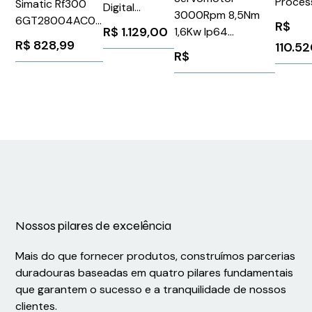
Proces
Simatic Rf300
Digital
3000Rpm 8,5Nm
Altivar
6GT28004AC00
Programável
R$
R$
1.129,00
1,6Kw Ip64
P/Inver
Siemens 297083
Spst 100-
R$
828,99
110.5
1FK70622AF711QG0
Schnei
R$
240VCA/VCC
Siemens 91296
VW3A4
48x48mm
Novus
N480DRPUSB
Nossos pilares de excelência
Mais do que fornecer produtos, construímos parcerias
duradouras baseadas em quatro pilares fundamentais
que garantem o sucesso e a tranquilidade de nossos
clientes.