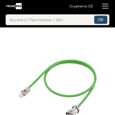
Orçamento (
0
)