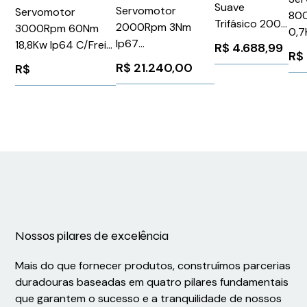
Suave
Servomotor
Servomotor
80
Trifásico 200
2000Rpm 3Nm
3000Rpm 60Nm
0,7
480V 38A 110
Ip67
18,8Kw Ip64 C/Freio
R$
4.688,99
Sch
R$
220V
1FK70422AC711CA2
1FT71085SF703CH0
BM
R$
21.240,00
R$
3RW52171AC14
Siemens 90936
Siemens 1073190
Siemens
1025972
Nossos pilares de excelência
Mais do que fornecer produtos, construímos parcerias
duradouras baseadas em quatro pilares fundamentais
que garantem o sucesso e a tranquilidade de nossos