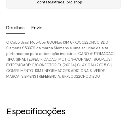
contato@trade-pro.shop
Detalhes
Envio
O Cabo Sinal Mot-Con 800Plus 13M 6FX80022CH001BD0
Siemens 953379 da marca Siemens é uma solução de alta
performance para automação industrial. CABO AUTOMACAO |
TIPO: SINAL | ESPECIFICACAO: MOTION-CONNECT 800PLUS |
EXTREMIDADE: C/CONECTOR 3X (2X0.14) C+4X 0.14+2X0.5 C |
COMPRIMENTO: 13M | INFORMACOES ADICIONAIS: VERDE |
MARCA: SIEMENS | REFERENCIA: 6FX80022CH001BD0.
Especificações