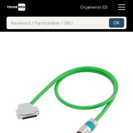
Orçamento (
0
)