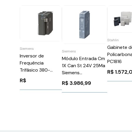
Stahlin
Gabinete d
Siemens
Siemens
Policarbon
Inversor de
Módulo Entrada Cm
PC1816
Frequência
1X Can St 24V 25Ma
Trifásico 380-
R$
1.572,
Siemens
480V 12,6A 7,5CV
6ES71376EA000BA0
R$
R$
3.986,99
V90 Siemens
6SL32105FE150UF0