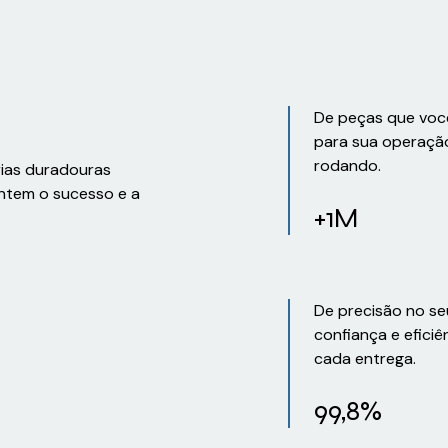
De peças que voc
para sua operaçã
rodando.
rias duradouras
ntem o sucesso e a
+1M
De precisão no se
confiança e eficiê
cada entrega.
99,8%