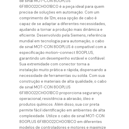
de sinal MOT-CON 800PLUS
6FX80022CH001BC0 é a peça ideal para quem
precisa de soluções em automação. Com um
comprimento de 12m, essa opção de cabo é
capaz de se adaptar a diferentes necessidades,
ajudando a tornar a produção mais dinâmica e
eficiente. Desenvolvido pela Siemens, referência
mundial em tecnologia para automação, o cabo
de sinal MOT-CON 800PLUS é compatível com a
especificação motion-connect 800PLUS,
garantindo um desempenho estável e confiável.
Sua extremidade com conector torna a
instalação muito prática e rápida, dispensando a
necessidade de ferramentas ou solda. Com sua
construção e materiais de alta qualidade, o cabo
de sinal MOT-CON 800PLUS
6FX80022CH001BC0 proporciona segurança
operacional, resistência a abrasão, óleo e
produtos químicos. Além disso, sua cor preta
permite fácil identificação em ambientes de alta
complexidade. Utilize o cabo de sinal MOT-CON
800PLUS 6FX80022CH001BC0 em diferentes
modelos de controladores e motores e maximize