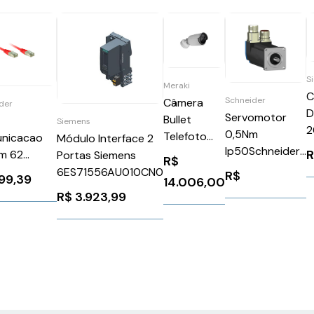
S
Meraki
C
Schneider
Câmera
der
D
Servomotor
Bullet
o
Siemens
2
0,5Nm
Telefoto
nicacao
Módulo Interface 2
S
Ip50Schneider
MV52
um 62
Portas Siemens
R$
N
BSH0551P01A1A
MV52-HW
45 3M
6ES71556AU010CN0
R$
99,39
S
14.006,00
eider
R$
3.923,99
6
E5001R030