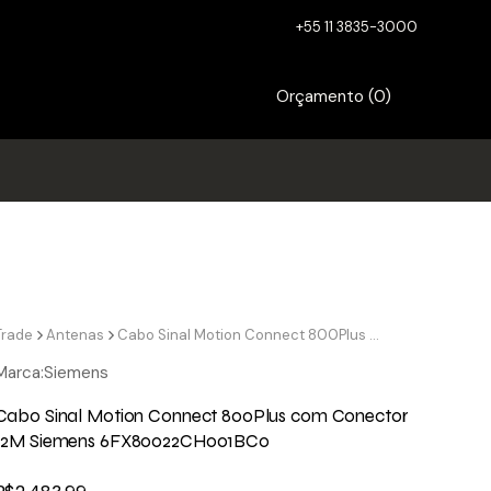
+55 11 3835-3000
Orçamento (
0
)
Trade
Antenas
Cabo Sinal Motion Connect 800Plus com Conector 12M Siemens 6FX80022CH001BC0
Marca:
Siemens
Cabo Sinal Motion Connect 800Plus com Conector
12M Siemens 6FX80022CH001BC0