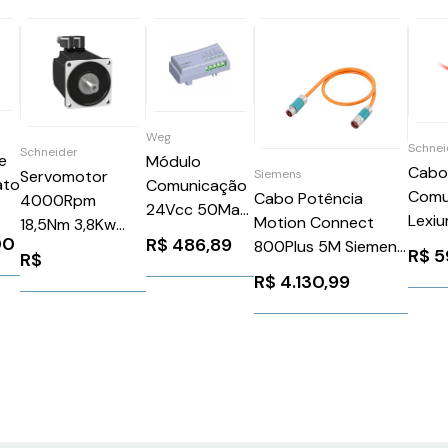
Weg
Schnei
Schneider
e
Módulo
Cab
Servomotor
Siemens
ato
Comunicação
Comu
Cabo Potência
4000Rpm
24Vcc 50Ma
Lexi
Motion Connect
18,5Nm 3,8Kw
Cfw300
00
R$
486,89
C/Rj
800Plus 5M Siemens
Ip65Schneider
R$
5
CFW300CCAN
R$
Schn
6FX80025CA481AF0
BMH1402P32A2A
R$
4.130,99
Weg 13014718
VW3