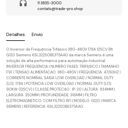
11 3835-3000
contato@trade-pro.shop
Detalhes
Envio
O Inversor de Frequência Trifásico 380-480V 178A 125CV Rfi
G120 Siemens 6SL32250BE375AA0 da marca Siemens é uma
solução de alta performance para automação industrial.
INVERSOR FREQUENCIA | NUMERO FASES: TRIFASICO | TAMANHO:
FSF | TENSAO ALIMENTACAO: 380-480V | FREQUENCIA: 47/63HZ |
CORRENTE NOMINAL SAIDA LOW OVERLOAD / NORMAL DUTY
(LO): 178A | POTENCIA LOW OVERLOAD / NORMAL DUTY (LO):
90KW (125CV) | CLASSE PROTECAO : IP-20 | ALTURA: 934MM |
LARGURA: 350MM | PROFUNDIDADE: 316MM | FILTRO
ELETROMAGNETICO: COM FILTRO RFI | MODELO: G120 | MARCA:
SIEMENS | REFERENCIA: 6SL32250BE375AA0.