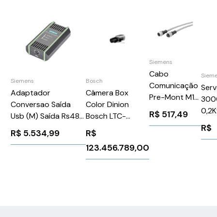
Siemens
Cabo
Siem
Bosch
Siemens
Comunicação
Ser
Câmera Box
Adaptador
Pre-Mont M12
300
Color Dinion
Conversao Saída
F 5Pin M12 M 5
0,2K
R$
517,49
Bosch LTC-
Usb (M) Saída Rs485
Pin 7/8" 1M
Sie
R$
0455/21
Siemens
Siemens
R$
R$
5.534,99
1FK
6GK15710BA000AA0
6XV18225BH10
123.456.789,00