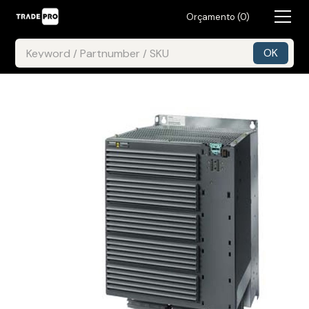
Orçamento (
0
)