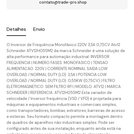
contato@trade-pro.shop
Detalhes
Envio
O Inversor de Frequência Monofásico 220V 3,5A 0,75CV Atv12
Schneider ATV12H055M2 da marca Schneider é uma solução de
alta performance para automação industrial. INVERSOR
FREQUENCIA | NUMERO FASES: MONOFASICO | TENSAO
ALIMENTACAO: 220V | CORRENTE NOMINAL SAIDA LOW
OVERLOAD / NORMAL DUTY (LO): 3,5A | POTENCIA LOW
OVERLOAD / NORMAL DUTY (LO): 0,55KW (0,75CV) | FILTRO
ELETROMAGNETICO: SEM FILTRO RFI | MODELO: ATV12 | MARCA:
SCHNEIDER | REFERENCIA: ATV12H055M2 Esta variador de
velocidade / Inversor frequência (VSD / VFD) é projetada para
máquinas e equipamentos industriais e comerciais simples,
como transportadores, bombas, extratores, barreiras de acesso
e esteiras. Seu formato compacto permite a montagem dentro
de quadros de aparelhos não industriais simples. Pode ser
configurado antes de sua instalação, enquanto ainda está na