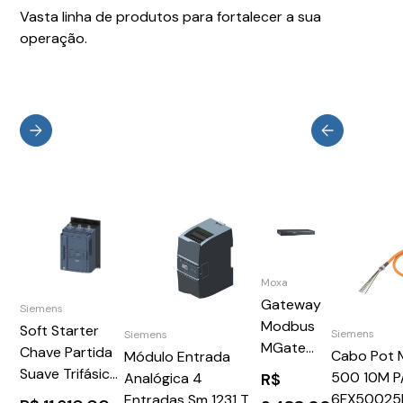
Vasta linha de produtos para fortalecer a sua
operação.
Moxa
Gateway
Siemens
Modbus
Soft Starter
Siemens
Siemens
MGate
Chave Partida
Cabo Pot
Módulo Entrada
MB3660
Suave Trifásica
500 10M P
R$
Analógica 4
Series
110250Vca 171A
6FX50025
Entradas Sm 1231 Tc