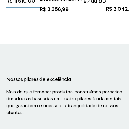
R$
11.610,00
9.488,00
Siemens
Siemens 1
24 V 80 Ma Siemens
R$
2.042
R$
3.356,99
3RW52362AC14
6ES72315QD320XB0
Nossos pilares de excelência
Mais do que fornecer produtos, construímos parcerias
duradouras baseadas em quatro pilares fundamentais
que garantem o sucesso e a tranquilidade de nossos
clientes.