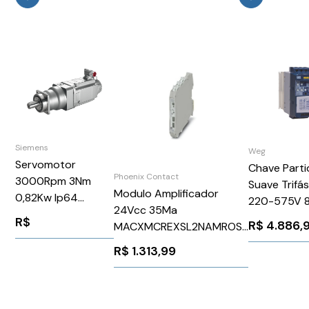
Siemens
Weg
Servomotor
Chave Parti
Phoenix Contact
3000Rpm 3Nm
Suave Trifá
Modulo Amplificador
0,82Kw Ip64
220-575V 8
24Vcc 35Ma
1FK70422AF711QB0
220V
R$
R$
4.886,
MACXMCREXSL2NAMROSP
Siemens 99932
BRSSW080
Phoenix Contact
R$
1.313,99
WEG Weg
2924087
10874630