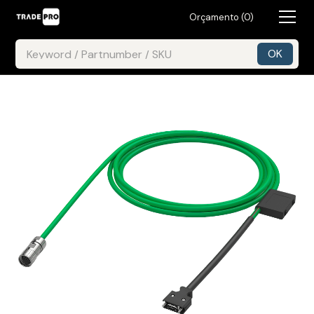
Orçamento (
0
)