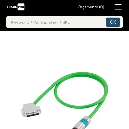
Orçamento (
0
)