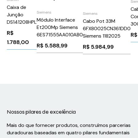
Sie
Caixa de
Ca
Siemens
Siemens
Junção
Co
Módulo Interface
Cabo Pot 33M
DS141208HPL
30
Et200Mp Siemens
6FX80025CN361DD0
Si
R$
R$
6ES71555AA010AB0
Siemens 1182025
6X
1.788,00
R$
5.588,99
R$
5.984,99
Nossos pilares de excelência
Mais do que fornecer produtos, construímos parcerias
duradouras baseadas em quatro pilares fundamentais