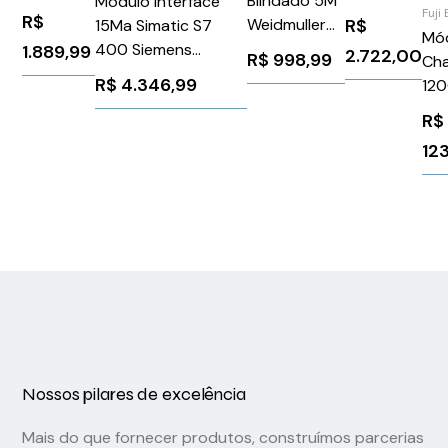
Blindado 5M
Módulo Interface
Atv
com
Fuji 
R$
Weidmuller
R$
15Ma Simatic S7
600/900
Mód
Rabicho
Conexel
400 Siemens
1.889,99
2.722,00
-
R$
998,99
Cha
CCH-
1279470500
6ES79631AA100AA0
Schneider
R$
4.346,99
120
CS12-H3-
VW3A1101
Ele
P00TE
R$
1M
12
02
Nossos pilares de excelência
Mais do que fornecer produtos, construímos parcerias