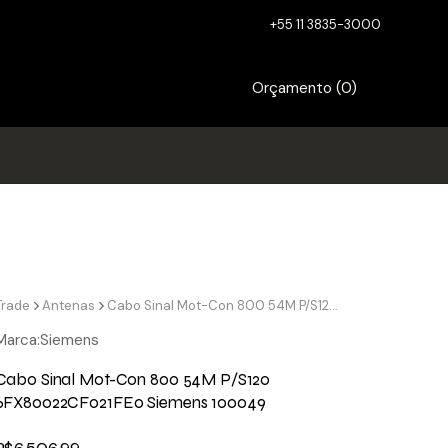
+55 11 3835-3000
Orçamento (
0
)
Trade
Antenas
Cabo Sinal Mot-Con 800 54M P/S120 6FX80022CF021FE0 Siemens 100049
Marca:
Siemens
Cabo Sinal Mot-Con 800 54M P/S120
6FX80022CF021FE0 Siemens 100049