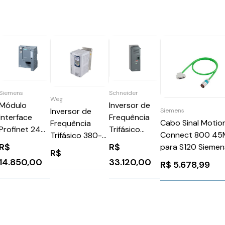
Siemens
Schneider
Weg
Módulo
Inversor de
Inversor de
Siemens
Interface
Frequência
Cabo Sinal Motio
Frequência
Profinet 24
Trifásico
Connect 800 45
Trifásico 380-
Vcc Siemens
380-460V
R$
R$
para S120 Siemen
480V 13,5a
R$
6GK14115AB10
250A 175CV
6FX80022EQ101E
7,5CV CFW11
14.850,00
33.120,00
R$
5.678,99
Atv610
CFW110013T4SZ
ATV610C13N4
WEG Weg
Schneider
10193863
1222207