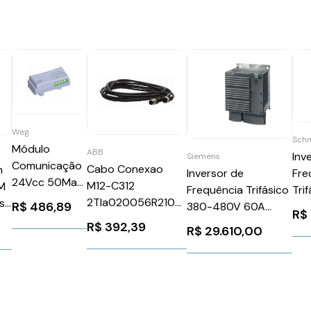
Weg
Schn
Módulo
ABB
Inv
Siemens
Comunicação
Cabo Conexao
n
Fre
Inversor de
24Vcc 50Ma
M12-C312
M
Tri
Frequência Trifásico
Cfw300
2Tla020056R2100
s
R$
486,89
480
380-480V 60A
R$
CFW300CCAN
M12C312 - ABB
F0
7,5
40CV Rfi G120
R$
392,39
R$
29.610,00
Weg 13014718
2TLA020056R2100
AT
Siemens
Sch
6SL32250BE322AA0
117