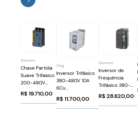
Siemens
Siemens
Weg
Chave Partida
Inversor de
Inversor Trifásico
Suave Trifasico
Frequência
380-480V 10A
200-480V
Trifásico 380-
6Cv
210A 110-250V
480V 55Kw
R$
19.710,00
CFW110010T4OWZ
R$
28.620,00
3RW55436HF14
R$
11.700,00
Sinamics G120C
WEG Weg
Siemens
Siemens
11089239
1303339
6SL32101KE311UF1