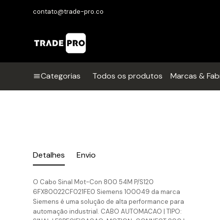
contato@trade-pro.co
Categorias
Todos os produtos
Marcas & Fab
Detalhes
Envio
O Cabo Sinal Mot-Con 800 54M P/S120
6FX80022CF021FE0 Siemens 100049 da marca
Siemens é uma solução de alta performance para
automação industrial. CABO AUTOMACAO | TIPO: