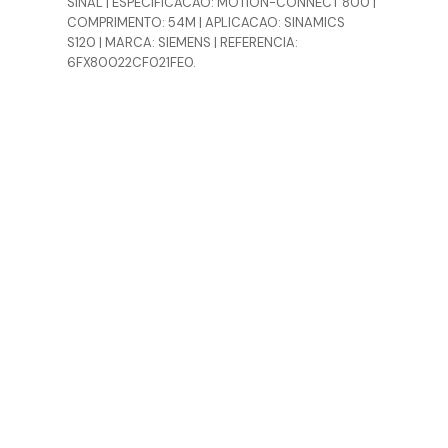
SINAL | ESPECIFICACAO: MOTION-CONNECT 800 |
COMPRIMENTO: 54M | APLICACAO: SINAMICS
S120 | MARCA: SIEMENS | REFERENCIA:
6FX80022CF021FE0.