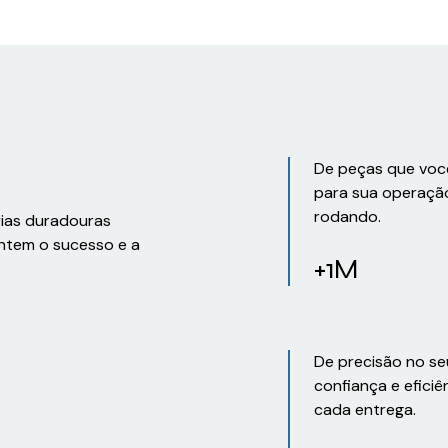
De peças que voc
para sua operaçã
rodando.
rias duradouras
ntem o sucesso e a
+1M
De precisão no se
confiança e eficiê
cada entrega.