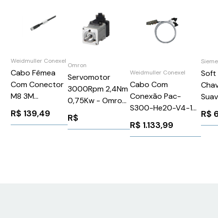
Weidmuller Conexel
Sieme
Omron
Cabo Fêmea
Soft
Weidmuller Conexel
Servomotor
Cabo Com
Com Conector
Chav
3000Rpm 2,4Nm
Conexão Pac-
M8 3M
Suav
0,75Kw - Omron
S300-He20-V4-1M
SAILM8BG43.0U
110-
R88MK75030HS2
R$
139,49
R$
R$
PACS300HE20V41M
Weidmuller
840
R$
1.133,99
Weidmuller Conexel
Conexel
690
7789236010
9457850300
3RW