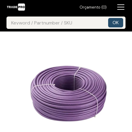
Orçamento (
0
)