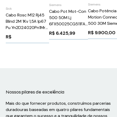
Siemens
Siemens
Sick
Cabo Potência
Cabo Pot Mot-Con
Cabo Rosc M12 Rj45
Motion Conne
500 50M Lj
Blind 2M 1Kv 1,5A Ip67
500 30M Siem
6FX50025CG511FA0
Pu Yn2D24020Pn1Mr*
6FX50081BB25
Siemens 1049297
R$
9.900,00
R$
6.425,99
YN2D24020PN1MRJA4
R$
- Sick 2106162
Nossos pilares de excelência
Mais do que fornecer produtos, construímos parcerias
duradouras baseadas em quatro pilares fundamentais
que garantem o sucesso e a tranquilidade de nossos