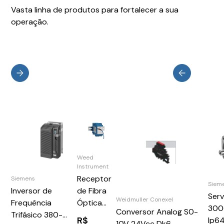
Vasta linha de produtos para fortalecer a sua
operação.
Weed
Instrument
Receptor
Siemens
Siem
de Fibra
Inversor de
Ser
Weidmuller Conexel
Óptica
Frequência
300
Conversor Analog S0-
2R09
Trifásico 380-
R$
Ip6
10V 24Vcc Dk6