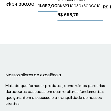
480V 110A 75CV
R$
34.380,00
1FK
11.557,00
DK6PT10030+300C010V
R$
Rfi G120 Siemens
Sie
Weidmuller Conexel
6SL32101PE311AL0
R$
658,79
283735
Nossos pilares de excelência
Mais do que fornecer produtos, construímos parcerias
duradouras baseadas em quatro pilares fundamentais
que garantem o sucesso e a tranquilidade de nossos
clientes.