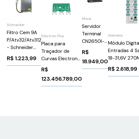
Moxa
Schneider
Servidor
Filtro Cem 9A
Terminal
Siemens
Electron Plus
P/Atv32/Atv312
CN2650I-
Módulo Digita
Placa para
- Schneider
16-2AC
Entradas 4 S
Traçador de
R$
VW3A4420
18-31,6V 270
R$
1.223,99
Curvas Electron
18.949,00
K60 Siemens
Plus 502-011
R$
2.618,99
R$
3RK14001CR
123.456.789,00