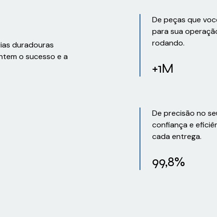
De peças que voc
para sua operaçã
rodando.
rias duradouras
ntem o sucesso e a
+1M
De precisão no se
confiança e eficiê
cada entrega.
99,8%