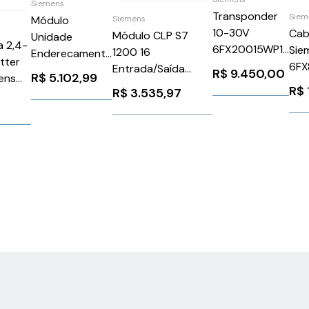
Siemens
Transponder
Siem
Siemens
Módulo
10-30V
Cab
Módulo CLP S7
Unidade
 2,4-
6FX20015WP12
Sie
1200 16
Enderecamento
tter
Siemens
6FX
Entrada/Saída
Asi V3.0 M12
R$
9.450,00
R$
5.102,99
ens
305220
Analógica/Digital
Siemens
R$
R$
3.535,97
00EA0
24 Vca/24 Vcc
3RK19042AB02
Siemens
6ES72231PL320XB0