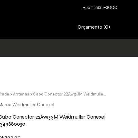
+55 11 3835-3000
Orçamento (
0
)
Trade
Antenas
Cabo Conector 22Awg 3M Weidmuller Conexel 1349880030
Marca:
Weidmuller Conexel
Cabo Conector 22Awg 3M Weidmuller Conexel
1349880030