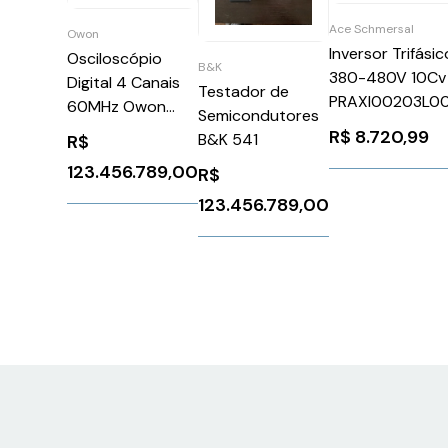
Ace Schmersal
Owon
Inversor Trifásic
Osciloscópio
B&K
380-480V 10Cv
Digital 4 Canais
Testador de
PRAXI00203L0
60MHz Owon
Semicondutores
Ace Schmersal
XDS3064E
R$
8.720,99
B&K 541
R$
31615
123.456.789,00
R$
123.456.789,00