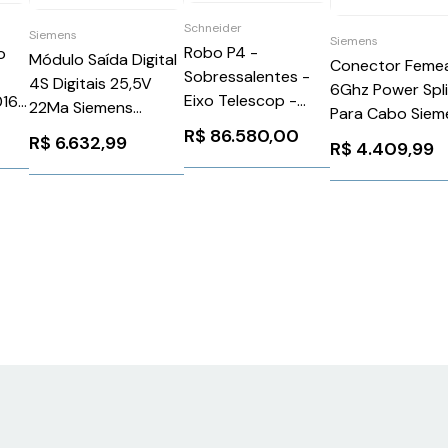
Schneider
Siemens
Siemens
Robo P4 -
o
Módulo Saída Digital
Conector Femea
Sobressalentes -
4S Digitais 25,5V
6Ghz Power Spli
Eixo Telescop -
0164
22Ma Siemens
Para Cabo Siem
Schneider
6ES71327GD300AB0
R$
86.580,00
6GK57980SN0
R$
6.632,99
R$
4.409,99
VRKP4YYYYY00007