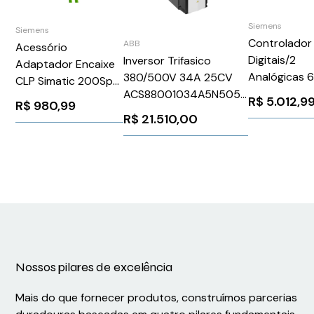
Siemens
Siemens
Controlador
ABB
Acessório
Digitais/2
Inversor Trifasico
Adaptador Encaixe
Analógicas 
380/500V 34A 25CV
CLP Simatic 200Sp
Digitais 24Vc
ACS88001034A5N5050
Siemens
R$
5.012,9
R$
980,99
Interface 121
ABB 1299602
6ES71936AF000AA0
R$
21.510,00
Siemens
6ES72121AF
Nossos pilares de excelência
Mais do que fornecer produtos, construímos parcerias