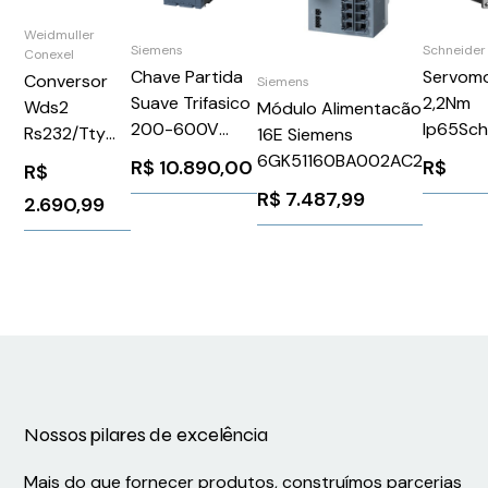
Weidmuller
Siemens
Schneider
Conexel
Chave Partida
Servom
Conversor
Siemens
Suave Trifasico
2,2Nm
Wds2
Módulo Alimentacão
200-600V
Ip65Sch
Rs232/Tty
16E Siemens
250A 110-250V
BSH070
Weidmuller
6GK51160BA002AC2
R$
10.890,00
R$
R$
3RW50736AB15
Conexel
R$
7.487,99
2.690,99
Siemens
8615690000
1303277
Nossos pilares de excelência
Mais do que fornecer produtos, construímos parcerias