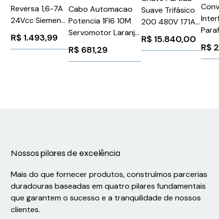
Conv
Reversa 1,6-7A
Cabo Automacao
Suave Trifásico
Inte
24Vcc Siemens
Potencia 1Fl6 10M
200 480V 171A
Para
3RM13072AA04
Servomotor Laranja
24V
R$
1.493,99
R$
15.840,00
30Vc
Siemens
3RW55362HA04
R$
2
R$
681,29
Act2
6FX30025CK011BA0
Siemens
ACT
1026256
Weid
896
Nossos pilares de excelência
Mais do que fornecer produtos, construímos parcerias
duradouras baseadas em quatro pilares fundamentais
que garantem o sucesso e a tranquilidade de nossos
clientes.