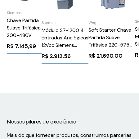
Siemens
Chave Partida
S
Weg
Siemens
Suave Trifásica
S
Soft Starter Chave
Módulo S7-1200 4
200-480V
M
Partida Suave
Entradas Analógicas
93A 110-220V
S
Trifásica 220-575V
12Vcc Siemens
R$
7.145,99
3RW52271AC14
6
312A 220V
6ES72314HD320XB0
R
R$
21.690,00
R$
2.912,56
Siemens
SSW900D0312T5E4
1026026
WEG Weg 13256763
Nossos pilares de excelência
Mais do que fornecer produtos, construímos parcerias