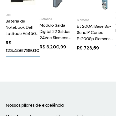
Dell
Siemens
Siemens
Bateria de
Módulo Saída
Et 200Al Base Bu-
Notebook Dell
Digital 32 Saídas
Send P Conec
Latitude E5450
24Vcc Siemens
Et200Sp Siemens
51Wh
R$
6ES75221BL010AB0
6ES71415BF000BA0
R$
6.200,99
R$
723,59
123.456.789,00
Nossos pilares de excelência