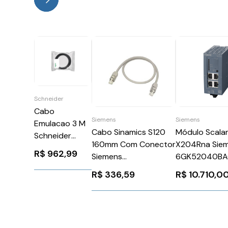
Schneider
Cabo
Siemens
Siemens
Emulacao 3 M
Módulo Scala
Cabo Sinamics S120
Schneider
X204Rna Sie
160mm Com Conector
VW3M8223R30
R$
962,99
6GK52040BA
Siemens
6SL30604AD000AA0
R$
10.710,0
R$
336,59