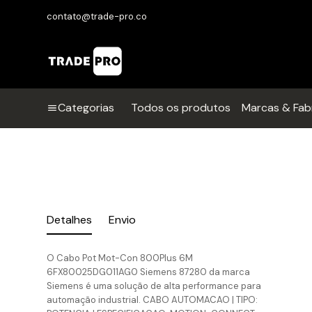
contato@trade-pro.co
Categorias
Todos os produtos
Marcas & Fab
Detalhes
Envio
O Cabo Pot Mot-Con 800Plus 6M
6FX80025DG011AG0 Siemens 87280 da marca
Siemens é uma solução de alta performance para
automação industrial. CABO AUTOMACAO | TIPO: