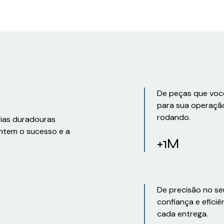
De peças que voc
para sua operaçã
rodando.
rias duradouras
ntem o sucesso e a
+1M
De precisão no se
confiança e eficiê
cada entrega.