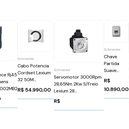
Schneider
Chave
Schneider
Partida
Cabo Potencia
Suave
Schneider
Cordset Lexium
nce Rj45
Servomotor 3000Rpm
Trifásico
32 50M
R$
mens
28,65Nm 2Kw S/Freio
208-690V
Schneider
002MB2
10.890,00
R$
54.990,00
Lexium 28
380A
VW3M5104R500
Bch2Mr2023*Schneider
Schneider
0
R$
BCH2MR2023CA6C
ATS48D38Y