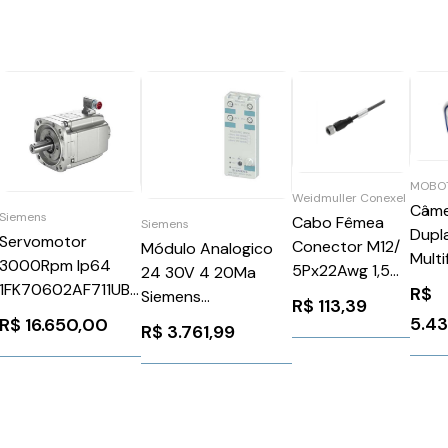
MOBO
Weidmuller Conexel
Câm
Siemens
Cabo Fêmea
Siemens
Dupl
Servomotor
Conector M12/
Módulo Analogico
Multi
3000Rpm Ip64
5Px22Awg 1,5M
24 30V 4 20Ma
MX-
1FK70602AF711UB0
R$
SAILM12BG41.5V
Siemens
R$
113,39
Siemens 91187
Weidmuller
3RK12071BQ440AA3
5.4
R$
16.650,00
R$
3.761,99
Conexel
1925580150