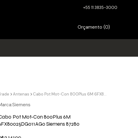
+55 11 3835-3000
Orçamento (
0
)
Trade
Antenas
Cabo Pot Mot-Con 800Plus 6M 6FX80025DG011AG0 Siemens 87280
Marca:
Siemens
Cabo Pot Mot-Con 800Plus 6M
6FX80025DG011AG0 Siemens 87280