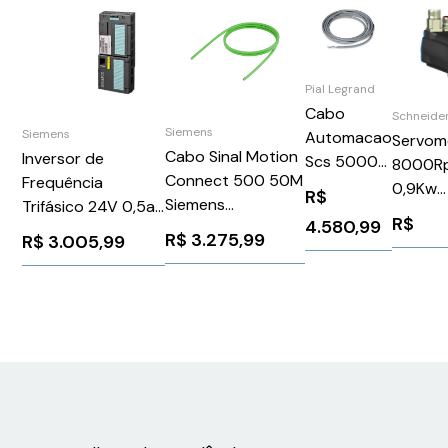
Pial Legrand
Cabo
Schneide
Siemens
Siemens
Automacao
Servom
Cabo Sinal Motion
Inversor de
Scs 5000M
8000Rp
Connect 500 50M
Frequência
L4669500
0,9Kw
R$
Siemens
Trifásico 24V 0,5a
- Pial
Ip50Sc
R$
4.580,99
6FX50081BD211FA0
Sinamics Cu240e-
Legrand
BSH070
R$
3.275,99
R$
3.005,99
2 Pn-F Siemens
210223
6SL32440BB131FA0