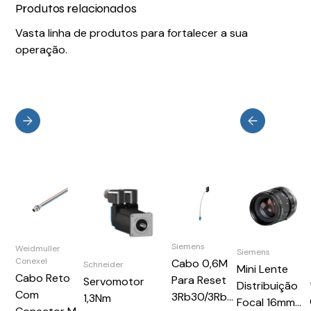
Produtos relacionados
Vasta linha de produtos para fortalecer a sua
operação.
Siemens
Weidmuller
Siemens
Conexel
Cabo 0,6M
Schneider
Mini Lente
Cabo Reto
Para Reset
Servomotor
Distribuição
Com
3Rb30/3Rb31
1,3Nm
Focal 16mm