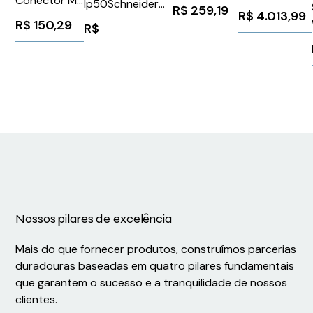
Conector M8
Siemens
Ip50Schneider
Abert Foco
R$
259,19
R$
4.013,99
500Mm
3RB39800C
BSH0553T02A2A
R$
150,29
Ajustável 1
R$
Weidmuller
37,2X29,5mm
Conexel
Leitor Codigo
1078720000
Barras
Siemens
6GF90011BF01
Nossos pilares de excelência
Mais do que fornecer produtos, construímos parcerias
duradouras baseadas em quatro pilares fundamentais
que garantem o sucesso e a tranquilidade de nossos
clientes.