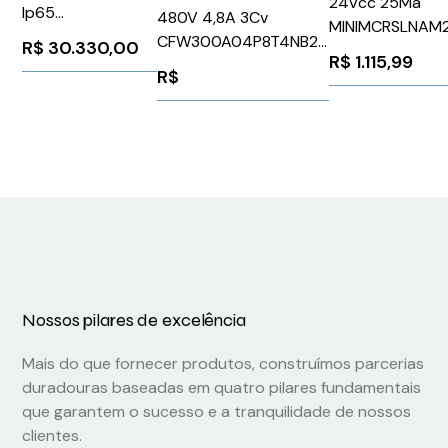
24Vcc 25Ma
Ip65
480V 4,8A 3Cv
MINIMCRSLNAM
1FK70832AF711CH1
CFW300A04P8T4NB20
R$
30.330,00
Phoenix Contac
Siemens 91613
R$
1.115,99
WEG Weg 14146882
2864105
R$
Nossos pilares de excelência
Mais do que fornecer produtos, construímos parcerias
duradouras baseadas em quatro pilares fundamentais
que garantem o sucesso e a tranquilidade de nossos
clientes.