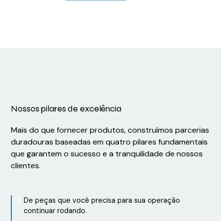
Schneider
Schneider
6
Siemens
Verde Cat6a
RXM040W
ATV930D22N4
1026309
Siemens
6XV18782B
Nossos pilares de excelência
Mais do que fornecer produtos, construímos parcerias
duradouras baseadas em quatro pilares fundamentais
que garantem o sucesso e a tranquilidade de nossos
clientes.
De peças que você precisa para sua operação
continuar rodando.