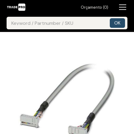
Orçamento (
0
)