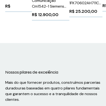
Comunicação
1FK70602AH711CH1
4
480V 5,1A 3CV
R
R$
Cm1542-1 Siemens
Siemens 91191
1
Schneider
R$
25.200,00
6GK75421AX000XE0
R$
12.900,00
S
ATV212HU22N4
A
Nossos pilares de excelência
Mais do que fornecer produtos, construímos parcerias
duradouras baseadas em quatro pilares fundamentais
que garantem o sucesso e a tranquilidade de nossos
clientes.