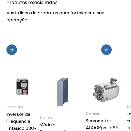
Produtos relacionados
Vasta linha de produtos para fortalecer a sua
operação.
Sc
Schneider
I
Siemens
Inversor de
Siemens
Servomotor
F
Frequência
Módulo
4500Rpm Ip65
T
Trifásico 380-