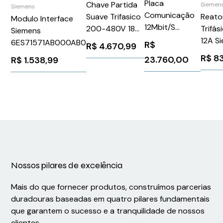
Placa
Chave Partida
Siemen
Siemens
Comunicação
Reato
Suave Trifasico
Modulo Interface
12Mbit/S
Trifá
200-480V 18A
Siemens
Profibus Dp
12A S
24Vca/Vcc
6ES71571AB000AB0
R$
R$
4.670,99
Siemens
6SL3
3RW55143HF04
R$
8
23.760,00
R$
1.538,99
6GK15614AA02
Siemens
1303312
Nossos pilares de excelência
Mais do que fornecer produtos, construímos parcerias
duradouras baseadas em quatro pilares fundamentais
que garantem o sucesso e a tranquilidade de nossos
clientes.