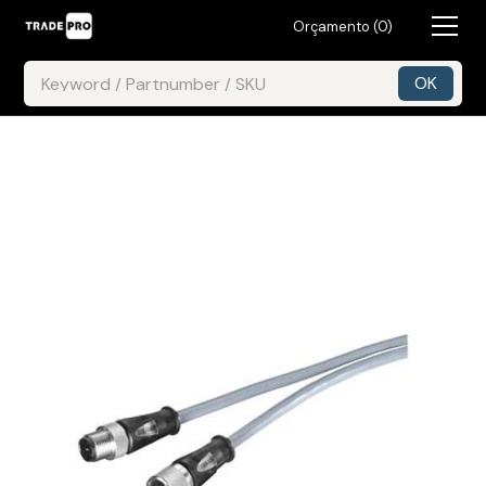
Orçamento (
0
)