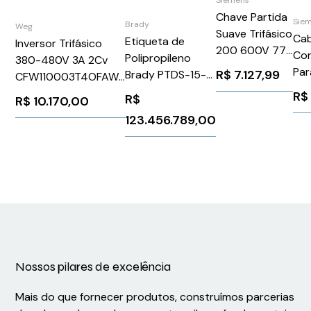
Siemens
Chave Partida
Sie
Brady
Weg
Suave Trifásico
Cab
Etiqueta de
Inversor Trifásico
200 600V 77A
Co
Polipropileno
380-480V 3A 2Cv
110 220V
Par
R$
7.127,99
Brady PTDS-15-
CFW110003T4OFAWZ
3RW52261AC15
6F
390
WEG Weg 11660212
R$
R$
R$
10.170,00
Siemens
1026015
123.456.789,00
Nossos pilares de excelência
Mais do que fornecer produtos, construímos parcerias