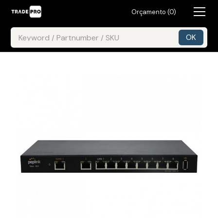
Orçamento (
0
)