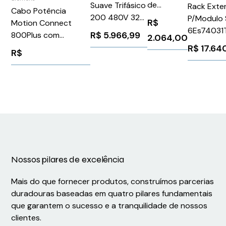
de
Suave Trifásico
Rack Exte
Cabo Potência
Entrada
200 480V 32A
P/Modulo
R$
Motion Connect
de Cabo
110 220V
6Es74031
R$
5.966,99
800Plus com
2.064,00
EzEntry
3RW55163HA14
Siemens
Conector 4X1,5 3M
R$
17.64
R$
32/32
Siemens
6ES74031
Siemens
1026194
6FX80025CA051AD0
Nossos pilares de excelência
Mais do que fornecer produtos, construímos parcerias
duradouras baseadas em quatro pilares fundamentais
que garantem o sucesso e a tranquilidade de nossos
clientes.