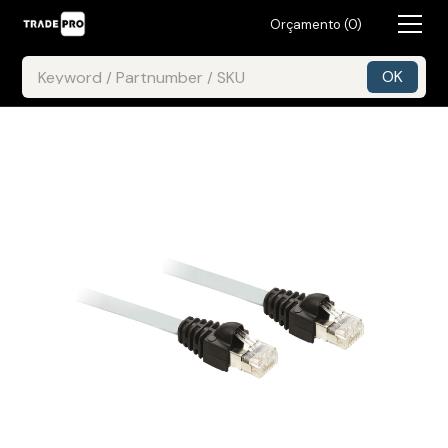
Orçamento (
0
)