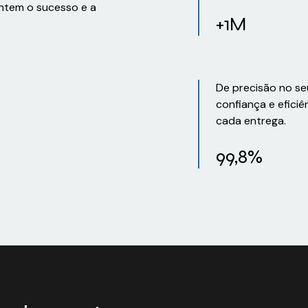
ntem o sucesso e a
+1M
De precisão no se
confiança e eficiê
cada entrega.
99,8%