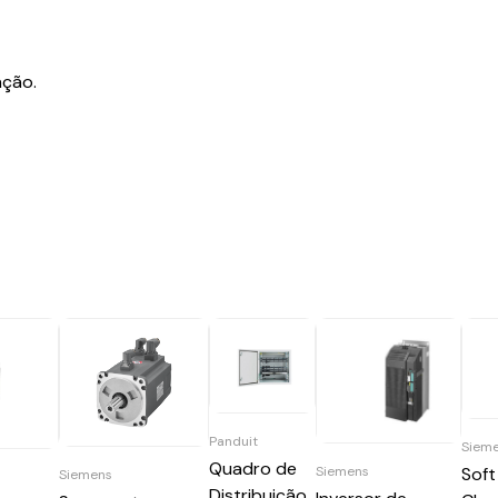
ação.
Panduit
Siem
Quadro de
Siemens
Soft
Siemens
Distribuição