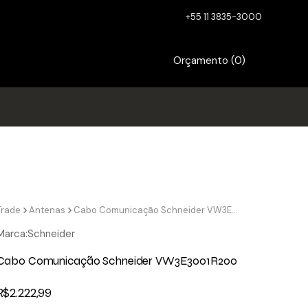
+55 11 3835-3000
Orçamento (
0
)
Trade
Antenas
Cabo Comunicação Schneider VW3E3001R200
Marca:
Schneider
Cabo Comunicação Schneider VW3E3001R200
R$
2.222,99