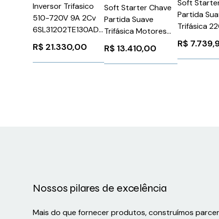
Soft Starte
Inversor Trifasico
Soft Starter Chave
Partida Su
510-720V 9A 2Cv
Partida Suave
Trifásica 2
6SL31202TE130AD0
Trifásica Motores
600V 60A 1
Siemens 518773
220-575v 365a
R$
7.739,
R$
21.330,00
R$
13.410,00
220V
SSW070365T5SH2Z
PSTX6060
WEG Weg 11043369
ABB
1SFA89810
Nossos pilares de excelência
Mais do que fornecer produtos, construímos parce