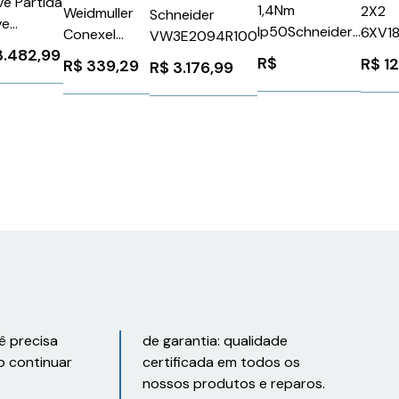
e Partida
1,4Nm
2X2
Weidmuller
Schneider
ve
Ip50Schneider
6XV1
Conexel
VW3E2094R100
ásico
BSH0701T11A2A
3.482,99
Siem
9457231000
R$
R$
1
R$
339,29
R$
3.176,99
V 32A
A7B10
cc
mens
61201EB33
ê precisa
de garantia: qualidade
o continuar
certificada em todos os
nossos produtos e reparos.