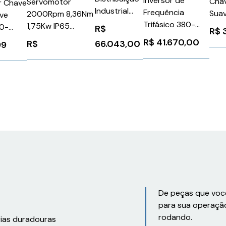
Inversor de
Chav
Servomotor
r Chave
Industrial
Frequência
Sua
2000Rpm 8,36Nm
ave
ZDF242430-
Trifásico 380-
Trif
1,75Kw IP65
20-
R$
R$
6
480V 136A 90Kw
690
Siemens
10-
R$
41.670,00
R$
66.043,00
99
Sinamics G120C
24V
1FL60661AC612LH1
Siemens
Sie
070
6SL32101KE317UF1
3RA
6R7000
De peças que voc
para sua operaçã
rodando.
rias duradouras