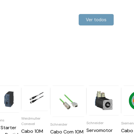
Ver todos
Weidmuller
ens
Schneider
Siemen
Conexel
Schneider
 Starter
Servomotor
Cabo 
Cabo 10M
Cabo Com 10M