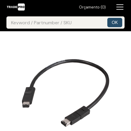
Orçamento (
0
)