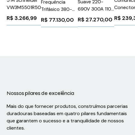
5 M Schneider
Comunic
Suave 220-
Frequência
VW3M5501R50
Conector
690V 300A 110-
Trifásico 380-
180 M12-
220V
480V 242A
R$
3.266,99
R$
239,
R$
27.270,00
R$
77.130,00
0,30M Si
PSTX30069070
150CV RFI
6XV1870
ABB 1265565
CFW110242T4SZ
WEG Weg
11270533
Nossos pilares de excelência
Mais do que fornecer produtos, construímos parcerias
duradouras baseadas em quatro pilares fundamentais
que garantem o sucesso e a tranquilidade de nossos
clientes.