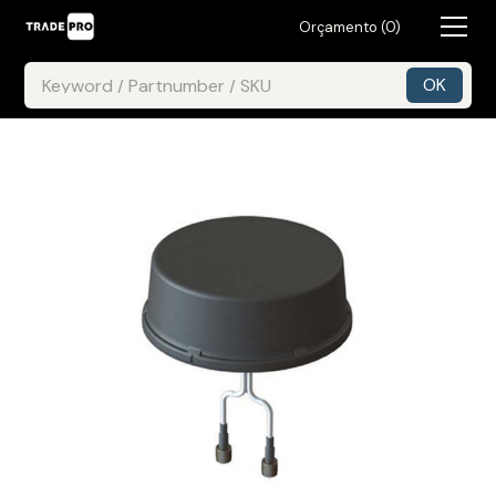
Orçamento (
0
)