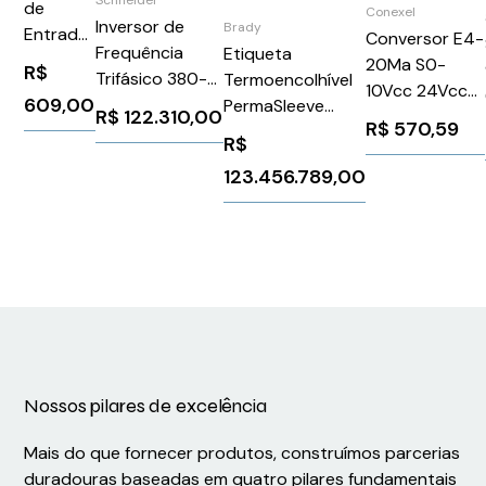
de
Conexel
Inversor de
Brady
Entrada
Conversor E4-
Frequência
Etiqueta
de Cabo
20Ma S0-
R$
Trifásico 380-
Termoencolhível
C RS T
10Vcc 24Vcc
609,00
480V 616A
PermaSleeve
25
R$
122.310,00
Dk6
R$
570,59
450CV
Brady B33D-125-
R$
C9055916000
Schneider
2-342-2
Weidmuller
123.456.789,00
ATV930C31N4C
Conexel
284316
Nossos pilares de excelência
Mais do que fornecer produtos, construímos parcerias
duradouras baseadas em quatro pilares fundamentais