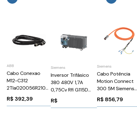
ABB
Siemens
Siemens
Cabo Conexao
Cabo Potência
Inversor Trifásico
M12-C312
Motion Connect
380 480V 1,7A
2Tla020056R2100
300 5M Siemens
0,75Cv Rfi G115D
M12C312 - ABB
6FX30025CL121A
Siemens
R$
392,39
R$
856,79
R$
2TLA020056R2100
6SL35201XA605AF0