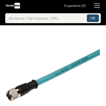
Orçamento (
0
)