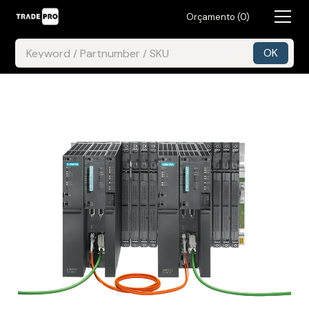
Orçamento (
0
)