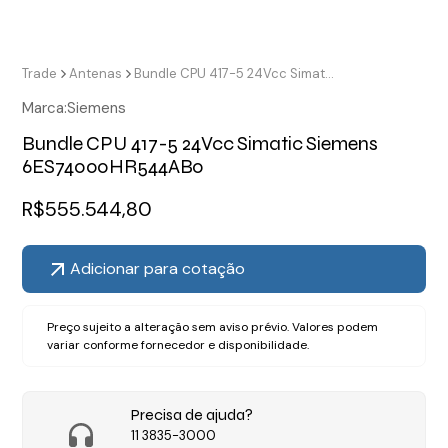
Trade
Antenas
Bundle CPU 417-5 24Vcc Simatic Siemens 6ES74000HR544AB0
Marca:
Siemens
Bundle CPU 417-5 24Vcc Simatic Siemens
6ES74000HR544AB0
R$
555.544,80
Adicionar para cotação
Preço sujeito a alteração sem aviso prévio. Valores podem
variar conforme fornecedor e disponibilidade.
Precisa de ajuda?
11 3835-3000