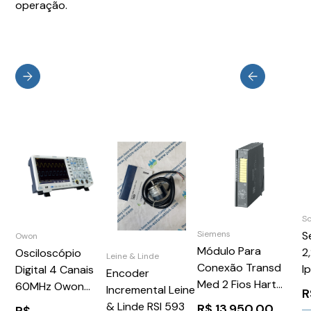
operação.
S
Siemens
S
Owon
Módulo Para
2
Osciloscópio
Leine & Linde
Conexão Transd
I
Digital 4 Canais
Encoder
Med 2 Fios Hart
B
60MHz Owon
Incremental Leine
R
315Ma Siemens
XDS3064E
& Linde RSI 593
R$
13.950,00
R$