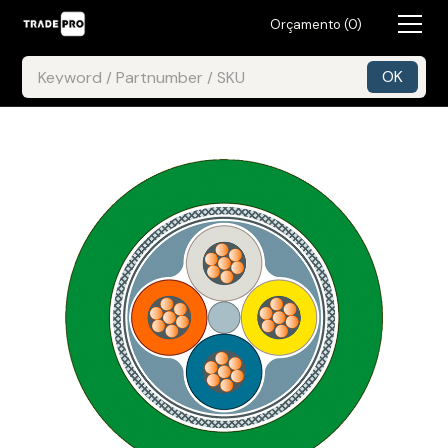
Orçamento (
0
)