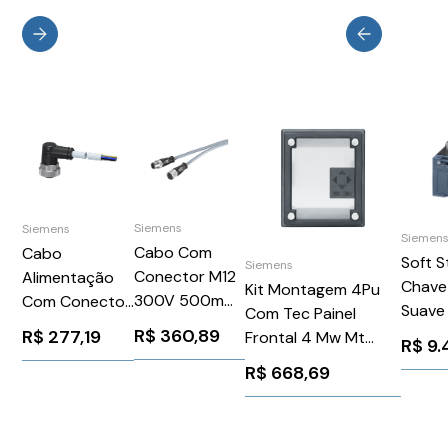
Siemens
Siemens
Siemen
Cabo Com
Cabo
Soft S
Siemens
Conector M12
Alimentação
Chave
Kit Montagem 4Pu
300V 500mm
Com Conector
Suave 
Com Tec Painel
Siemens
7/8" 3M 24V
200-4
R$
360,89
R$
277,19
Frontal 4 Mw Mt
R$
9.
6XV18015DE50
Siemens
24V S
Logo Siplus Extreme
R$
668,69
3RK19023GB30
3RW5
Siemens
6AG10571AA000AA3