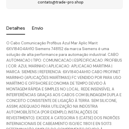
contato@trade-pro.shop
Detalhes
Envio
O Cabo Comunicação Profibus Azul Mar Aplic Marit
6XV18404AH10 Siemens 748152 da marca Siemens é uma
solução de alta performance para automação industrial. CABO
AUTOMACAO | TIPO: COMUNICACAO | ESPECIFICACAO: PROFIBUS
| COR: AZUL MARINHO | APLICACAO: APLICACAO MARITIMA |
MARCA: SIEMENS | REFERENCIA: 6XV18404AH10 CABO PROFINET
MARINHO (APLICAÇÕES MARÍTIMAS) FC VENDIDO POR PARA USO
MARÍTIMO E OFFSHORE.ECONOMIA DE TEMPO DEVIDO À
MONTAGEM RÁPIDA E SIMPLES NO LOCAL. REDE INSENSÍVEL A
INTERFERÊNCIAS GRAÇAS AOS CABOS COM BLINDAGEM DUPLA E
CONCEITO CONSISTENTE DE LIGAÇÃO À TERRA. SEM SILICONE,
ASSIM, ADEQUADO PARA UTILIZAÇÃO NA INDÚSTRIA
AUTOMOBILÍSTICA (POR EXEMPLO, INSTALAÇÕES DE
REVESTIMENTO). EXCEDE A CATEGORIA 5 (CAT5E) DOS PADRÕES
INTERNACIONAIS DE CABEAMENTO ISO/IEC 11801 E EN 50173.