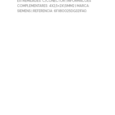
EXTREMIDADES: C/CONECTOR | INFORMACOES
COMPLEMENTARES: 4X2,5+2X1,5MM2 | MARCA:
SIEMENS | REFERENCIA: 6FX80025DG321FA0.