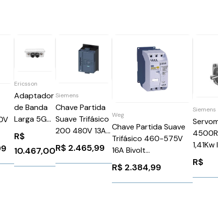
Ericsson
Adaptador
Siemens
Chave Partida
de Banda
Siemens
Weg
Suave Trifásico
Larga 5G
20V
Servo
Chave Partida Suave
200 480V 13A
Externo da
4500R
R$
Trifásico 460-575V
24V
Série
T2SZ
1,41Kw
R$
2.465,99
99
16A Bivolt
10.467,00
3RW52133AC04
W1855
1FK70
R$
SSW050016T4657PPZ
Siemens
W1855 5G-
R$
2.384,99
Siemen
WEG Weg 10686571
964514
C Outdoor
Wideband
Adapter
Series