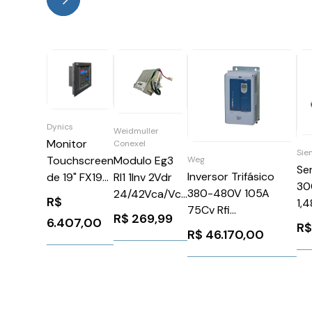
Dynics
Weidmuller
Monitor
Conexel
Sie
Touchscreen
Modulo Eg3
Weg
Se
Inversor Trifásico
de 19" FX19-
Rl1 1Inv 2Vdr
30
380-480V 105A
P-TS-MA-R
24/42Vca/Vcc
R$
1,
75Cv Rfi
C1152610000
R$
269,99
1F
6.407,00
CFW110105T4ODBWZ
R
Weidmuller
R$
46.170,00
Si
WEG Weg 11392336
Conexel 6502