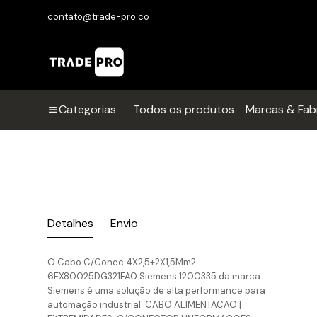
contato@trade-pro.co
Categorias
Todos os produtos
Marcas & Fab
Detalhes
Envio
O Cabo C/Conec 4X2,5+2X1,5Mm2
6FX80025DG321FA0 Siemens 1200335 da marca
Siemens é uma solução de alta performance para
automação industrial. CABO ALIMENTACAO |