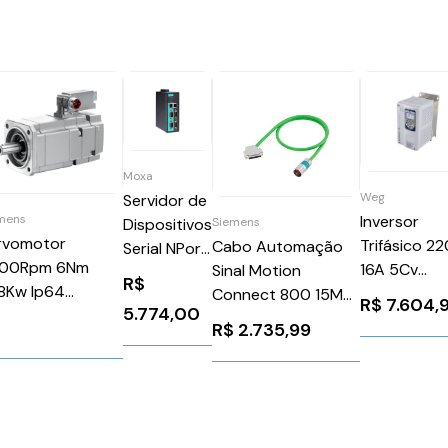
Moxa
Weg
Servidor de
Inversor
mens
Dispositivos
Siemens
rvomotor
Trifásico 2
Cabo Automação
Serial NPort
00Rpm 6Nm
16A 5Cv
Sinal Motion
IA5450AI-T
R$
48Kw Ip64
CFW110016
Connect 800 15M
R$
7.604,
5.774,00
K70602AF711QA0
WEG Weg
Sinamics S120
$
R$
2.735,99
emens 90699
10234051
Siemens
6FX80022CF021BF0