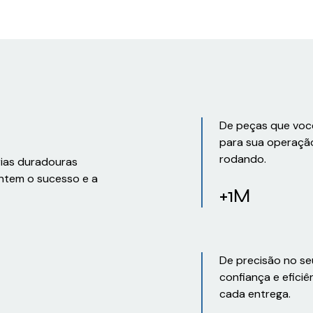
De peças que voc
para sua operaçã
rodando.
rias duradouras
ntem o sucesso e a
+1M
De precisão no se
confiança e eficiê
cada entrega.