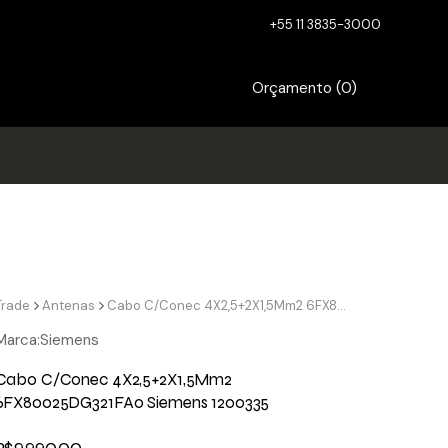
+55 11 3835-3000
Orçamento (
0
)
Trade
Antenas
Cabo C/Conec 4X2,5+2X1,5Mm2 6FX80025DG321FA0 Siemens 1200335
Marca:
Siemens
Cabo C/Conec 4X2,5+2X1,5Mm2
6FX80025DG321FA0 Siemens 1200335