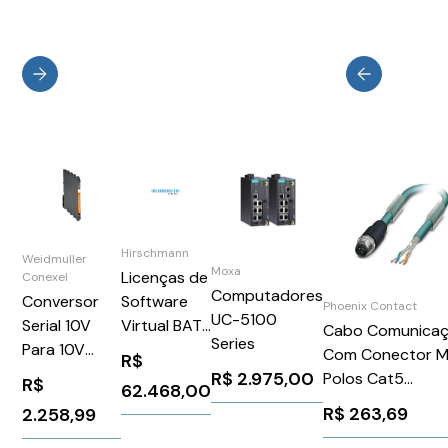
Hirschmann
Weidmuller
Moxa
Licenças de
Conexel
Computadores
Conversor
Software
Phoenix Contact
UC-5100
Serial 10V
Virtual BAT
Cabo Comunica
Series
Para 10V
Controller
Com Conector M
R$
ACT20M-
BAT
R$
2.975,00
Polos Cat5
R$
62.468,00
BAI-AO-S
Controller
SAC4PM12MSD5,
R$
263,69
2.258,99
Weidmuller
Virtual
Phoenix Contact
Conexel
Series