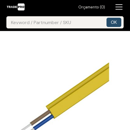
Orçamento (
0
)