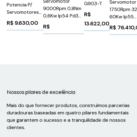
Servomotor
Servomotor
G903-T
Potencia P/
9000Rpm 0,8Nm
1750Rpm 3
Servomotores
R$
0,6Kw Ip54 Pd3
60Kw Ip55
10M - Schneider
R$
9.630,00
Sh3 Schneider
13.622,00
1PH81841DF
R$
VW3M5103R100
R$
76.410
SH30552P11A2100
Siemens 13
Nossos pilares de excelência
Mais do que fornecer produtos, construímos parcerias
duradouras baseadas em quatro pilares fundamentais
que garantem o sucesso e a tranquilidade de nossos
clientes.