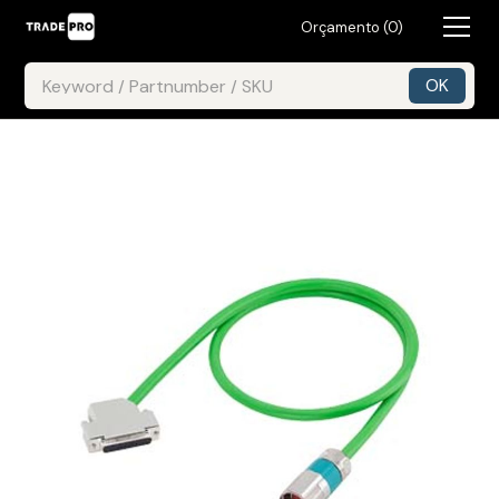
Orçamento (
0
)