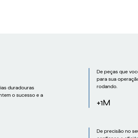
De peças que voc
para sua operaçã
rodando.
rias duradouras
ntem o sucesso e a
+1M
De precisão no se