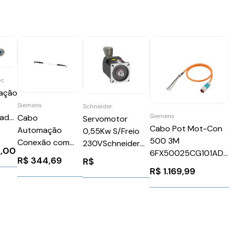
ec
ação
Siemens
Schneider
rada
Siemens
Cabo
Servomotor
Cabo Pot Mot-Con
Cabo
Automação
0,55Kw S/Freio
500 3M
 T 31
Conexão com
230VSchneider
,00
6FX50025CG101AD
Conector 0,5 M
BMP0702R3NA2A
R$
344,69
R$
Siemens 84924
para Módulo
R$
1.169,99
Siemens
3UF79320BA000