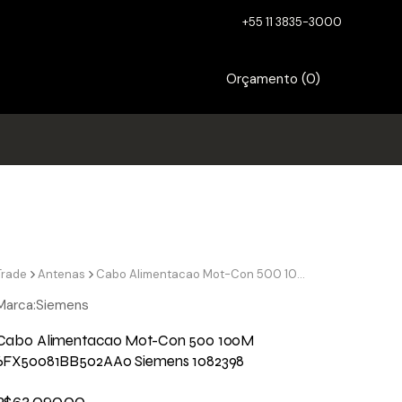
+55 11 3835-3000
Orçamento (
0
)
Trade
Antenas
Cabo Alimentacao Mot-Con 500 100M 6FX50081BB502AA0 Siemens 1082398
Marca:
Siemens
Cabo Alimentacao Mot-Con 500 100M
6FX50081BB502AA0 Siemens 1082398