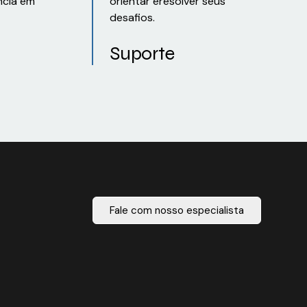
ncia em
orientar eresolver seus
desafios.
Suporte
Fale com nosso especialista