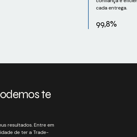
confiança e eficiê
cada entrega.
99,8%
podemos te
us resultados. Entre em
idade de ter a Trade-