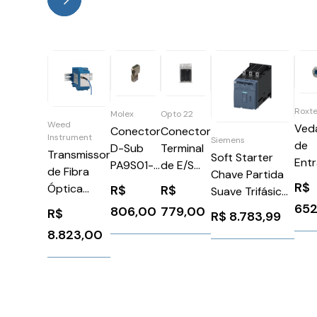
Roxt
Molex
Opto 22
Weed
Ved
Conector
Conector
Instrument
Siemens
de
D-Sub
Terminal
Transmissor
Soft Starter
Ent
PA9S01-
de E/S
de Fibra
Chave Partida
de 
42
(Pacote
R$
Óptica
R$
R$
Suave Trifásico
C RS
com 5)
2T09
652
200-480V 171A
806,00
779,00
R$
R$
8.783,99
GRV-
110-220V
TERM26-
8.823,00
Siemens
5
3RW50562AB14