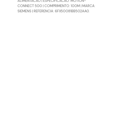
ALIMENTACAO | ESPECIFICACAO: MOTION-
CONNECT 500 | COMPRIMENTO: 100M | MARCA:
SIEMENS | REFERENCIA: 6FX50081BB502AA0.