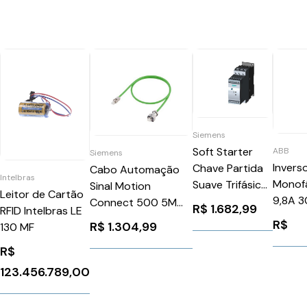
Siemens
Soft Starter
ABB
Siemens
Invers
Chave Partida
Cabo Automação
Intelbras
Monof
Suave Trifásica
Sinal Motion
Leitor de Cartão
9,8A 
Motores
Connect 500 5M
0
R$
1.682,99
RFID Intelbras LE
ACS38
24Vca/Vcc 25A
Sinamics S120
R$
R$
1.304,99
130 MF
ABB 11
Siemens
Siemens
3RW30261BB04
R$
6FX50022DC101AF0
123.456.789,00