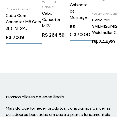
Weidmuller
Gabinete
Conexel
Phoenix Contact
de
Cabo
Weidmuller Con
Cabo Com
Montagem
Conector
Cabo 5M
Conector M8 Com
em Parede
M12/
R$
SAILM12GM1
3Ps Pu 5M
PZWMC12W
5Px22Awg
Weidmuller 
5.370,00
SAC3P5,0PURM8FS
R$
264,59
R$
70,19
10M
207961
Phoenix Contact
R$
344,69
SAILM12G510U
1669628
Weidmuller
Conexel
9457611000
Nossos pilares de excelência
Mais do que fornecer produtos, construímos parcerias
duradouras baseadas em quatro pilares fundamentais