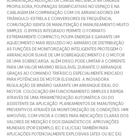
ALIMENTAÇÃO, REDUÇÃO DA CARGA MECÂNICA NA UNIDADE
PROPULSORA, POUPANÇAS SIGNIFICATIVAS NO ESPAÇO E NA
CABLAGEM EM COMPARAÇÃO COM OS ARRANCADORES EM
TRIÂNGULO-ESTRELA E CONVERSORES DE FREQUÊNCIA,
COMUTAÇÃO ISENTA DE MANUTENÇÃO E MANUSEAMENTO MUITO
SIMPLES. O BYPASS INTEGRADO PERMITE O FORMATO
EXTREMAMENTE COMPACTO, POUPA ENERGIA E GARANTE UM
AQUECIMENTO MAIS REDUZIDO NO ARMÁRIO DE DISTRIBUIÇÃO.
AS FUNÇÕES DE MONITORIZAÇÃO INTELIGENTES PROTEGEM O
ARRANCADOR SUAVE DE UM SOBREAQUECIMENTO E O MOTOR
DE UMA SOBRECARGA. ALÉM DISSO, PODE LIMITAR A CORRENTE
PARA UM VALOR MÁXIMO REGULÁVEL DURANTE O ARRANQUE.
GRAÇAS AO COMANDO TRIFÁSICO, ESPECIALMENTE INDICADO
PARA POTÊNCIAS DE MOTOR ELEVADAS. A INOVADORA
REGULAÇÃO DE BINÁRIO GARANTE UM ARRANQUE IDEAL DO
MOTOR. COLOCAÇÃO EM FUNCIONAMENTO SIMPLES E RÁPIDA
ATRAVÉS DE UMA PARAMETRIZAÇÃO AUTOMÁTICA OU DO
ASSISTENTE DA APLICAÇÃO. PLANEAMENTOS DE MANUTENÇÃO
PREVENTIVOS ATRAVÉS DA MONITORIZAÇÃO DE CONDIÇÕES. HMI
AMOVÍVEL COM VISOR A CORES PARA INDICAÇÕES CLARAS DOS
VALORES DE MEDIÇÃO E DOS DIAGNÓSTICOS. APROVAÇÕES
MUNDIAIS (POR EXEMPLO, IEC E UL/CSA) TAMBÉM PARA
APLICAÇÕES POTENCIALMENTE EXPLOSIVAS (ATEX OU IEC EX).