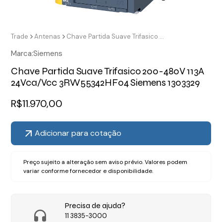
Trade
Antenas
Chave Partida Suave Trifasico 200-480V 113A 24Vca/Vcc 3RW55342HF04 Siemens 1303329
Marca:
Siemens
Chave Partida Suave Trifasico 200-480V 113A
24Vca/Vcc 3RW55342HF04 Siemens 1303329
R$
11.970,00
Adicionar para cotação
Preço sujeito a alteração sem aviso prévio. Valores podem
variar conforme fornecedor e disponibilidade.
Precisa de ajuda?
11 3835-3000