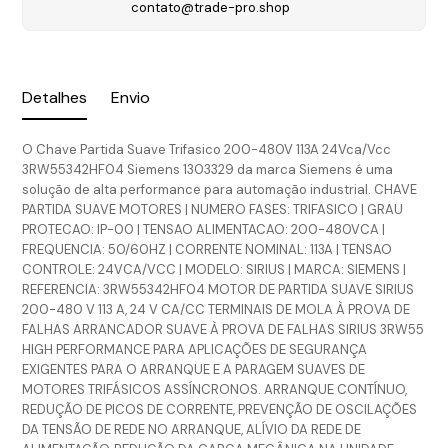
contato@trade-pro.shop
Detalhes
Envio
O Chave Partida Suave Trifasico 200-480V 113A 24Vca/Vcc
3RW55342HF04 Siemens 1303329 da marca Siemens é uma
solução de alta performance para automação industrial. CHAVE
PARTIDA SUAVE MOTORES | NUMERO FASES: TRIFASICO | GRAU
PROTECAO: IP-00 | TENSAO ALIMENTACAO: 200-480VCA |
FREQUENCIA: 50/60HZ | CORRENTE NOMINAL: 113A | TENSAO
CONTROLE: 24VCA/VCC | MODELO: SIRIUS | MARCA: SIEMENS |
REFERENCIA: 3RW55342HF04 MOTOR DE PARTIDA SUAVE SIRIUS
200-480 V 113 A, 24 V CA/CC TERMINAIS DE MOLA À PROVA DE
FALHAS ARRANCADOR SUAVE À PROVA DE FALHAS SIRIUS 3RW55
HIGH PERFORMANCE PARA APLICAÇÕES DE SEGURANÇA
EXIGENTES PARA O ARRANQUE E A PARAGEM SUAVES DE
MOTORES TRIFÁSICOS ASSÍNCRONOS. ARRANQUE CONTÍNUO,
REDUÇÃO DE PICOS DE CORRENTE, PREVENÇÃO DE OSCILAÇÕES
DA TENSÃO DE REDE NO ARRANQUE, ALÍVIO DA REDE DE