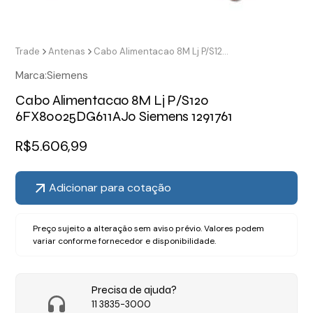
Trade
Antenas
Cabo Alimentacao 8M Lj P/S120 6FX80025DG611AJ0 Siemens 1291761
Marca:
Siemens
Cabo Alimentacao 8M Lj P/S120
6FX80025DG611AJ0 Siemens 1291761
R$
5.606,99
Adicionar para cotação
Preço sujeito a alteração sem aviso prévio. Valores podem
variar conforme fornecedor e disponibilidade.
Precisa de ajuda?
11 3835-3000