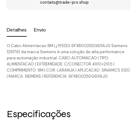
contato@trade-pro.shop
Detalhes
Envio
O Cabo Alimentacao 8M Lj P/S120 6FX80025DG611AJ0 Siemens
1291761 da marca Siemens é uma solução de alta performance
para automação industrial. CABO AUTOMACAO | TIPO:
ALIMENTACAO | EXTREMIDADE: C/CONECTOR 4X10+2X1,5 |
COMPRIMENTO: 8M | COR: LARANJA | APLICACAO: SINAMICS S120
| MARCA: SIEMENS | REFERENCIA: 6FX80025DG611AJ0.
Especificações