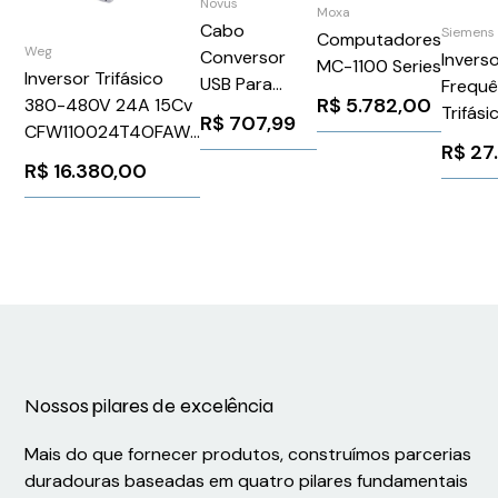
Novus
Moxa
Cabo
Siemens
Computadores
Weg
Conversor
Invers
MC-1100 Series
Inversor Trifásico
USB Para
Frequê
R$
5.782,00
380-480V 24A 15Cv
Programação
Trifás
R$
707,99
CFW110024T4OFAWZ
XLXLE XLT
480V 
R$
27
WEG Weg 11667020
Novus
Sinami
R$
16.380,00
8502000000
Sieme
6SL32
Nossos pilares de excelência
Mais do que fornecer produtos, construímos parcerias
duradouras baseadas em quatro pilares fundamentais