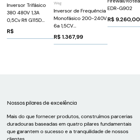
Firewall/Rote
Weg
Inversor Trifásico
EDR-G902
Inversor de Frequência
380 480V 1,3A
Monofásico 200-240V
R$
9.260,0
0,5Cv Rfi G115D
6a 1,5CV
Siemens
R$
CFW300A06P0S2NB20
6SL35201XA603AF0
R$
1.367,99
WEG Weg 13059327
Nossos pilares de excelência
Mais do que fornecer produtos, construímos parcerias
duradouras baseadas em quatro pilares fundamentais
que garantem o sucesso e a tranquilidade de nossos
clientes.