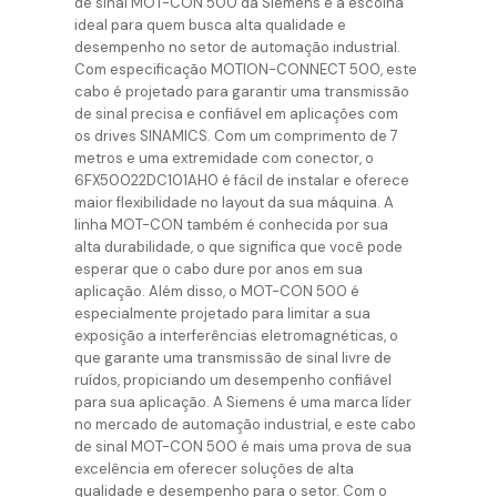
de sinal MOT-CON 500 da Siemens é a escolha
ideal para quem busca alta qualidade e
desempenho no setor de automação industrial.
Com especificação MOTION-CONNECT 500, este
cabo é projetado para garantir uma transmissão
de sinal precisa e confiável em aplicações com
os drives SINAMICS. Com um comprimento de 7
metros e uma extremidade com conector, o
6FX50022DC101AH0 é fácil de instalar e oferece
maior flexibilidade no layout da sua máquina. A
linha MOT-CON também é conhecida por sua
alta durabilidade, o que significa que você pode
esperar que o cabo dure por anos em sua
aplicação. Além disso, o MOT-CON 500 é
especialmente projetado para limitar a sua
exposição a interferências eletromagnéticas, o
que garante uma transmissão de sinal livre de
ruídos, propiciando um desempenho confiável
para sua aplicação. A Siemens é uma marca líder
no mercado de automação industrial, e este cabo
de sinal MOT-CON 500 é mais uma prova de sua
excelência em oferecer soluções de alta
qualidade e desempenho para o setor. Com o