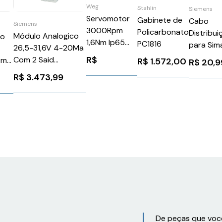
Weg
Stahlin
Siemens
Servomotor
Gabinete de
Cabo
Siemens
3000Rpm
Policarbonato
Distribui
Módulo Analogico
ão
1,6Nm Ip65
PC1816
para Sim
26,5-31,6V 4-20Ma
SWA4021,630
6XV1830
R$
Com 2 Said
om
R$
1.572,00
R$
20,9
WEG Weg
Siemens
Analógico Siemens
R$
3.473,99
10638981
100350
3RK11071BQ400AA3
l6
AF0
De peças que voc