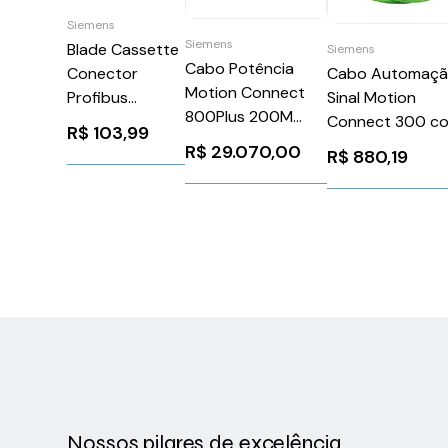
Siemens
Siemens
Blade Cassette
Siemens
Cabo Potência
Conector
Cabo Automaç
Motion Connect
Profibus
Sinal Motion
800Plus 200M
Siemens
Connect 300 c
R$
103,99
Siemens
6GK19056AB00
Conector 5M
R$
29.070,00
R$
880,19
6FX80081BA113AA0
Sinamics V70/1F
Siemens
6FX30022DB101
Nossos pilares de excelência