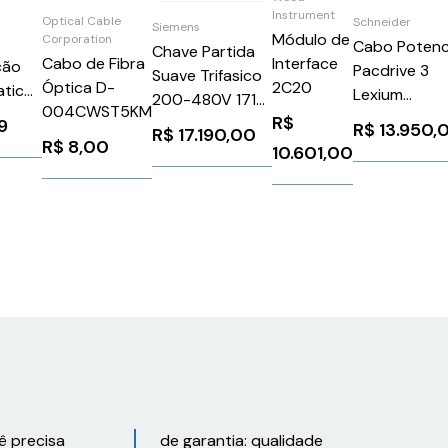
Instrument
Optical Cable
Schneider
Siemens
Módulo de
Corporation
Cabo Potenc
Chave Partida
Interface
Cabo de Fibra
ção
Pacdrive 3
Suave Trifasico
2C20
Óptica D-
atic
Lexium
200-480V 171A
004CWST5KM
0LH10
Sts/52/62 5
R$
24Vca/Vcc
9
R$
13.950,
R$
17.190,00
Schneider
R$
8,00
3RW55362HF04
10.601,00
VW3E1153R
Siemens
1303334
ê precisa
de garantia: qualidade