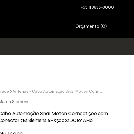
+55 11 3835-3000
Orçamento (
0
)
Trade
Antenas
Cabo Automação Sinal Motion Connect 500 com Conector 7M Siemens 6FX50022DC101AH0
Marca:
Siemens
Cabo Automação Sinal Motion Connect 500 com
Conector 7M Siemens 6FX50022DC101AH0