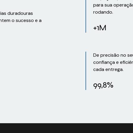
para sua operaçã
rodando.
rias duradouras
ntem o sucesso e a
+1M
De precisão no se
confiança e eficiê
cada entrega.
99,8%