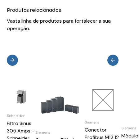
Produtos relacionados
Vasta linha de produtos para fortalecer a sua
operação.
Schneider
Siemens
Filtro Sinus
Siemens
Conector
305 Amps -
Siemens
Módulo
Profibus M12 12
Schneider