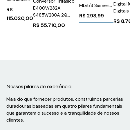
Conversor Trifasico
Digital 
Mbit/S Siemens
VW3A5407
E400V/232A
R$
Digitai
6GK19050EB00
S485V/280A 2Q
R$
293,99
115.020,00
Siemen
R$
8.7
6RA80786DS220AA0
R$
55.710,00
6ES742
Siemens 161689
Nossos pilares de excelência
Mais do que fornecer produtos, construímos parcerias
duradouras baseadas em quatro pilares fundamentais
que garantem o sucesso e a tranquilidade de nossos
clientes.