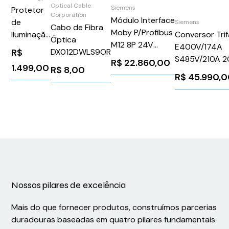
Optical Cable
Siemens
Protetor
Corporation
Módulo Interface
de
Siemens
Cabo de Fibra
Moby P/Profibus
Conversor Trif
Iluminação
Óptica
M12 8P 24V
E400V/174A
LP-901
R$
DX012DWLS9OR
Siemens
S485V/210A 2
R$
22.860,00
1.499,00
6GT20020ED00
R$
8,00
6RA80756DS
R$
45.990,
Siemens 16168
Nossos pilares de excelência
Mais do que fornecer produtos, construímos parcerias
duradouras baseadas em quatro pilares fundamentais