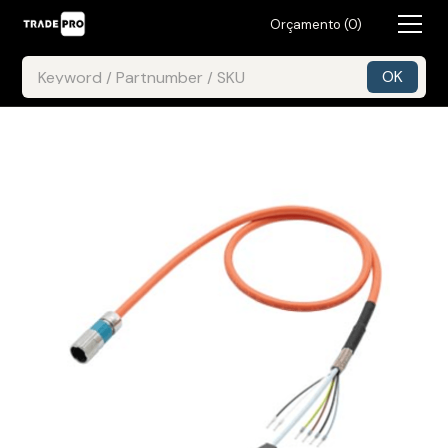
Orçamento (
0
)