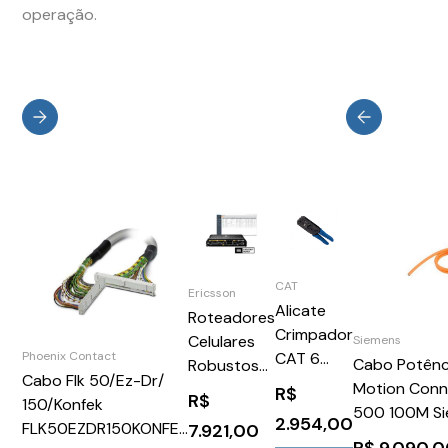
operação.
CAT
Ericsson
Alicate
Roteadores
Crimpador
Celulares
Siemens
Phoenix Contact
CAT 6
Cabo Potênc
Robustos
Cabo Flk 50/Ez-Dr/
900020
Motion Conn
IBR1700
R$
R$
150/Konfek
500 100M S
IBR1700
2.954,00
FLK50EZDR150KONFEK
7.921,00
6FX50081BB
Ruggedized
R$
9.090,