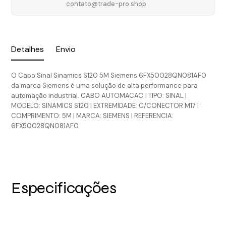
contato@trade-pro.shop
Detalhes
Envio
O Cabo Sinal Sinamics S120 5M Siemens 6FX50028QN081AF0
da marca Siemens é uma solução de alta performance para
automação industrial. CABO AUTOMACAO | TIPO: SINAL |
MODELO: SINAMICS S120 | EXTREMIDADE: C/CONECTOR M17 |
COMPRIMENTO: 5M | MARCA: SIEMENS | REFERENCIA:
6FX50028QN081AF0.
Especificações