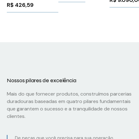
Phoenix Contact
Router
R$
426,59
2289081
Series
Nossos pilares de excelência
Mais do que fornecer produtos, construímos parcerias
duradouras baseadas em quatro pilares fundamentais
que garantem o sucesso e a tranquilidade de nossos
clientes.
De peças que você precisa para sua operação