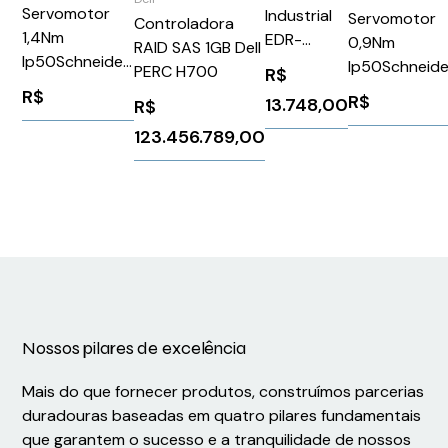
Servomotor
Industrial
Servomotor
Controladora
1,4Nm
EDR-
0,9Nm
RAID SAS 1GB Dell
Ip50Schneider
G9010
Ip50Schneide
PERC H700
R$
BSH0701P12F1A
Series
BSH0552P12
R$
R$
13.748,00
R$
123.456.789,00
Nossos pilares de excelência
Mais do que fornecer produtos, construímos parcerias
duradouras baseadas em quatro pilares fundamentais
que garantem o sucesso e a tranquilidade de nossos