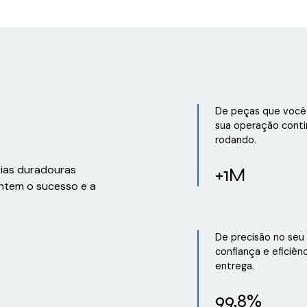
De peças que você 
sua operação conti
rodando.
rias duradouras
+1M
ntem o sucesso e a
De precisão no seu
confiança e eficiên
entrega.
99,8%