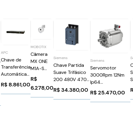
MOBOTIX
APC
Câmera
Siemens
S
Chave de
Siemens
MX ONE
r
Chave Partida
C
Transferência
Servomotor
M1A-S
Suave Trifásico
S
Automática
3000Rpm 12Nm
Series
R$
200 480V 470A
S
AP4450A
Ip64
R$
8.861,00
24V
6.278,00
1FK70812AF711BH0
R$
34.380,00
R$
25.470,00
3RW55472HA04
Siemens 91535
Siemens
1026296