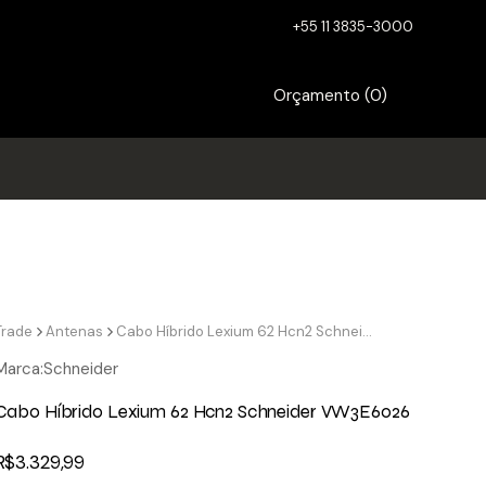
+55 11 3835-3000
Orçamento (
0
)
Trade
Antenas
Cabo Híbrido Lexium 62 Hcn2 Schneider VW3E6026
Marca:
Schneider
Cabo Híbrido Lexium 62 Hcn2 Schneider VW3E6026
R$
3.329,99