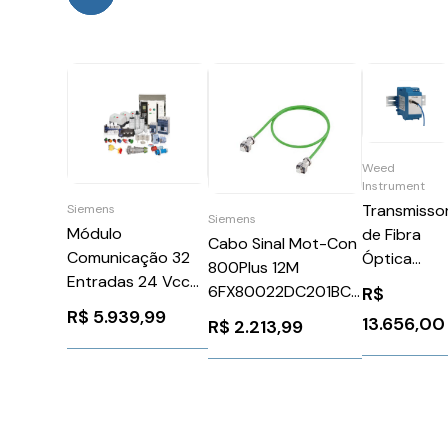
Weed
Instrument
Transmisso
Siemens
Siemens
Módulo
de Fibra
Cabo Sinal Mot-Con
Comunicação 32
Óptica
800Plus 12M
Entradas 24 Vcc
2T92
6FX80022DC201BC0
R$
Siemens
R$
5.939,99
Siemens 87766
13.656,00
R$
2.213,99
6ES74211BL010AA0