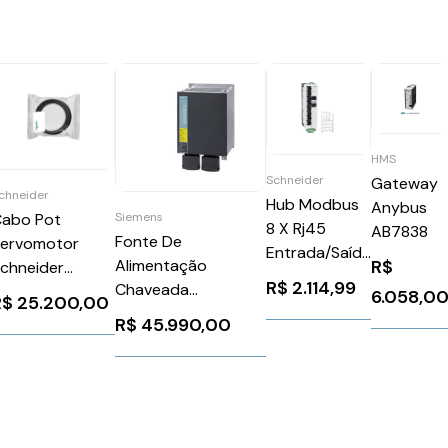
HMS
Schneider
Gateway
chneider
Hub Modbus
Anybus
Siemens
abo Pot
8 X Rj45
AB7838
Fonte De
ervomotor
Entrada/Saída
Alimentação
R$
chneider
2 X Rj45
R$
2.114,99
Chaveada
VW3M5103R500
6.058,0
Schneider
R$
25.200,00
Monofásico
R$
45.990,00
LU9GC3
115/230Vca 48Vcc
240W 5A CPE4850
ABB Siemens
6SL31000BE280AB0