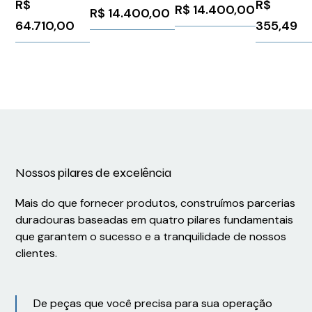
110 220V
R$
R$
24V
R$
14.400,00
R$
14.400,00
250CV
24V 4-
3RW52432AC15
3RW52432AC05
64.710,00
355,49
Schneider
20Ma
Siemens
Siemens
ATV630C16N4
MINIMCRBLI
1026081
1026080
Phoenix
Contact
2810463
Nossos pilares de excelência
Mais do que fornecer produtos, construímos parcerias
duradouras baseadas em quatro pilares fundamentais
que garantem o sucesso e a tranquilidade de nossos
clientes.
De peças que você precisa para sua operação