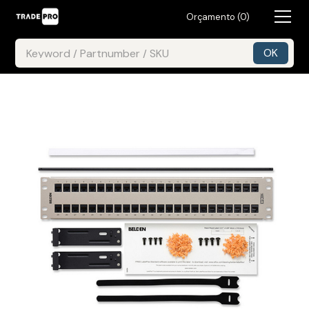
Orçamento (
0
)