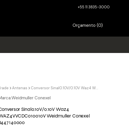
+55 11 3835-3000
Orçamento (
0
)
Trade
Antenas
Conversor Sinal0.10V/0.10V Waz4 WAZ4VVCDC010010V Weidmuller Conexel 8447140000
Marca:
Weidmuller Conexel
Conversor Sinal0.10V/0.10V Waz4
WAZ4VVCDC010010V Weidmuller Conexel
8447140000