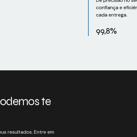
De precisão no se
confiança e eficiê
cada entrega.
99,8%
podemos te
us resultados. Entre em