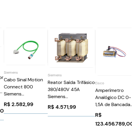
Siemens
Siemens
or
Cabo Sinal Motion
Reator Saída Trifásico
Eisco
Connect 800
380/480V 45A
Amperímetro
80
Siemens
Siemens
Analógico DC 0-
6FX80022EQ101BD0
6SE64003TC038DD0
R$
2.582,99
1,5A de Bancada
R$
4.571,99
00
Eisco EDM-80
R$
123.456.789,0