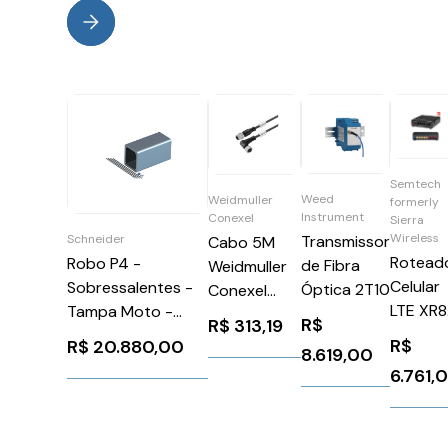
Semtech
Weed
Weidmuller
formerly
Instrument
Conexel
Sierra
Wireless
Transmissor
Schneider
Cabo 5M
Rotead
Robo P4 -
de Fibra
Weidmuller
Celular
Sobressalentes -
Óptica 2T10
Conexel
LTE XR
Tampa Moto -
1021740500
R$
R$
313,19
XR80-
Schneider
R$
R$
20.880,00
8.619,00
LTE-NA
VRKP4YYYYY00001
6.761,