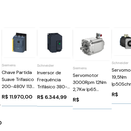
Schneider
Siemens
Schneider
Siemens
Servomo
Chave Partida
Inversor de
Servomotor
19,5Nm
Suave Trifasico
Frequência
3000Rpm 12Nm
Ip50Sch
200-480V 113A
Trifásico 380-
2,7Kw Ip65
BSH1402
24Vca/Vcc
480V 17A 10CV
R$
1FK70812AF711QA1
R$
11.970,00
R$
6.344,99
R$
3RW55342HF04
ATV320U75N4C
Siemens 91541
Siemens
Schneider
1303329
1266742
0