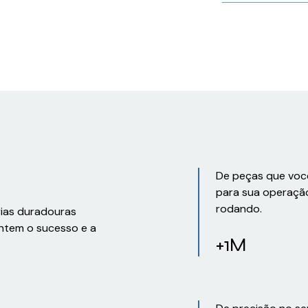
De peças que voc
para sua operaçã
rodando.
rias duradouras
ntem o sucesso e a
+1M