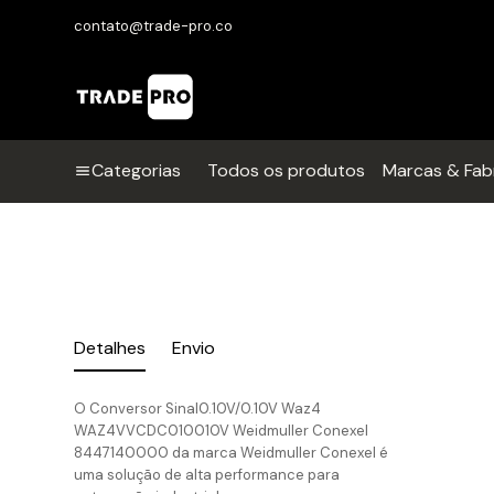
contato@trade-pro.co
Categorias
Todos os produtos
Marcas & Fab
Detalhes
Envio
O Conversor Sinal0.10V/0.10V Waz4
WAZ4VVCDC010010V Weidmuller Conexel
8447140000 da marca Weidmuller Conexel é
uma solução de alta performance para