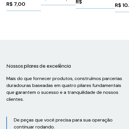
R$
6ES75
R$
7,00
R$
10
Siemens 91320
Sieme
Nossos pilares de excelência
Mais do que fornecer produtos, construímos parcerias
duradouras baseadas em quatro pilares fundamentais
que garantem o sucesso e a tranquilidade de nossos
clientes.
De peças que você precisa para sua operação
continuar rodando.