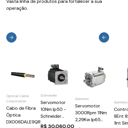
Vasta linha de produtos para fortalecer a sua
operação.
Schneider
Optical Cable
Siemens
Corporation
Servomotor
Siemens
Servomotor
Cabo de Fibra
Contr
10Nm Ip50 -
3000Rpm 11Nm
Óptica
8Ent 8
Schneider
2,29Kw Ip65
DX006DALE9QR
1Int S
BSH1004T01A2A
R$
30.060,00
1FK70632AF711CH1